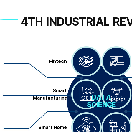
4TH INDUSTRIAL RE
Fintech
Smart
DATA
Manufacturing
SCIENCE
Smart Home